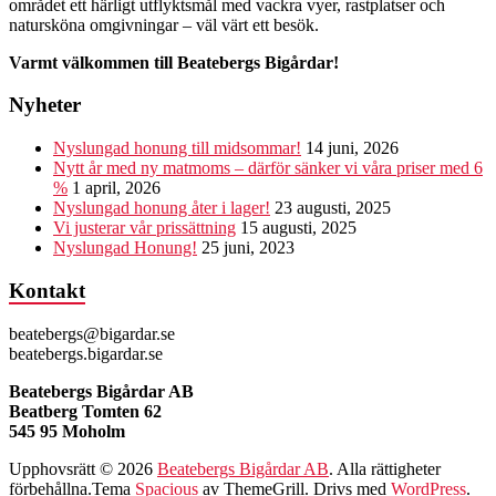
området ett härligt utflyktsmål med vackra vyer, rastplatser och
natursköna omgivningar – väl värt ett besök.
Varmt välkommen till Beatebergs Bigårdar!
Nyheter
Nyslungad honung till midsommar!
14 juni, 2026
Nytt år med ny matmoms – därför sänker vi våra priser med 6
%
1 april, 2026
Nyslungad honung åter i lager!
23 augusti, 2025
Vi justerar vår prissättning
15 augusti, 2025
Nyslungad Honung!
25 juni, 2023
Kontakt
beatebergs@bigardar.se
beatebergs.bigardar.se
Beatebergs Bigårdar AB
Beatberg Tomten 62
545 95 Moholm
Upphovsrätt © 2026
Beatebergs Bigårdar AB
. Alla rättigheter
förbehållna.Tema
Spacious
av ThemeGrill. Drivs med
WordPress
.