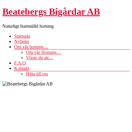
Hoppa
Beatebergs Bigårdar AB
till
innehåll
Naturligt framställd honung
Meny
Startsida
Nyheter
Om vår honung…
Om vår Honung…
Visste du att…
F.A.Q
Kontakt
Hitta till oss