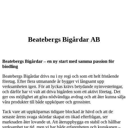
Beatebergs Bigårdar AB
Beatebergs Bigårdar – en ny start med samma passion för
biodling
Beatebergs Bigårdar drivs nu i ny regi och som ett helt fristående
företag. Efter flera utmanande år bygger vi långsamt upp
verksamheten igen. För att lyckas krävs betydande nyinvesteringar,
och därför har vi valt att driva bigården som ett aktivt företag. Det
ger oss möjlighet att göra nödvändiga avdrag och att åter kunna sälja
våra produkter till både uppköpare och grossister.
Tack vare att uppköparnas tidigare blockad är hävd och att de
senaste årens svaga skördar skapat en ökad efterfrågan, ser
marknaden åter lovande ut. Att återuppbygga en stabil och hållbar
verksamhet tar tid, men vi har både erfarenheten och kunskapen –