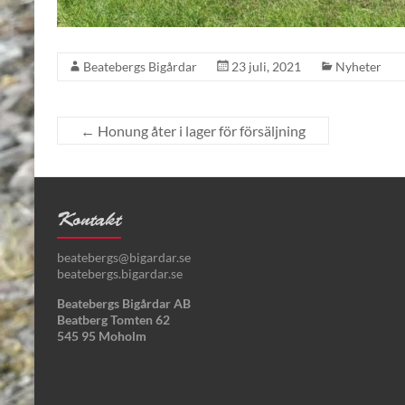
Beatebergs Bigårdar
23 juli, 2021
Nyheter
←
Honung åter i lager för försäljning
Kontakt
beatebergs@bigardar.se
beatebergs.bigardar.se
Beatebergs Bigårdar AB
Beatberg Tomten 62
545 95 Moholm