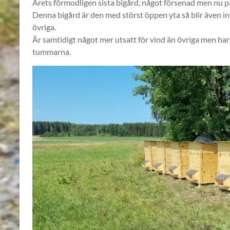
Årets förmodligen sista bigård, något försenad men nu på
Denna bigård är den med störst öppen yta så blir även in
övriga.
Är samtidigt något mer utsatt för vind än övriga men har s
tummarna.