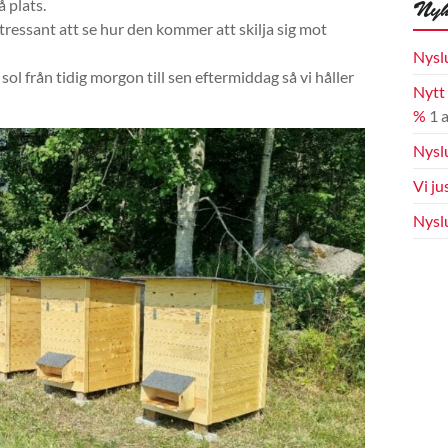
Nyh
 plats.
tressant att se hur den kommer att skilja sig mot
Nysl
ol från tidig morgon till sen eftermiddag så vi håller
Nytt
%
1 
Nyslu
Vi ju
Nysl